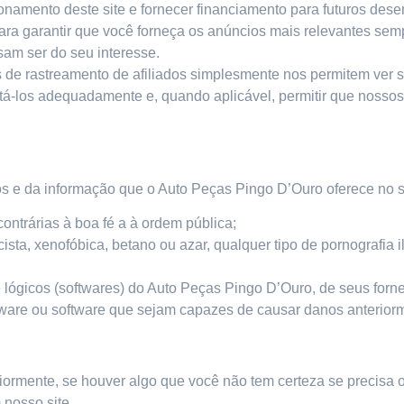
namento deste site e fornecer financiamento para futuros des
 para garantir que você forneça os anúncios mais relevantes s
am ser do seu interesse.
de rastreamento de afiliados simplesmente nos permitem ver s
tá-los adequadamente e, quando aplicável, permitir que nosso
e da informação que o Auto Peças Pingo D’Ouro oferece no site
ontrárias à boa fé a à ordem pública;
ista, xenofóbica,
betano
ou azar, qualquer tipo de pornografia i
lógicos (softwares) do Auto Peças Pingo D’Ouro, de seus fornec
rdware ou software que sejam capazes de causar danos anterio
ormente, se houver algo que você não tem certeza se precisa o
 nosso site.