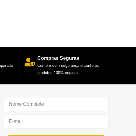
s
Compras Seguras
reparada
Compre com segurança e conforto,
produtos 100% originais.