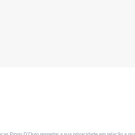
 Peças Pingo D’Ouro respeitar a sua privacidade em relação a q