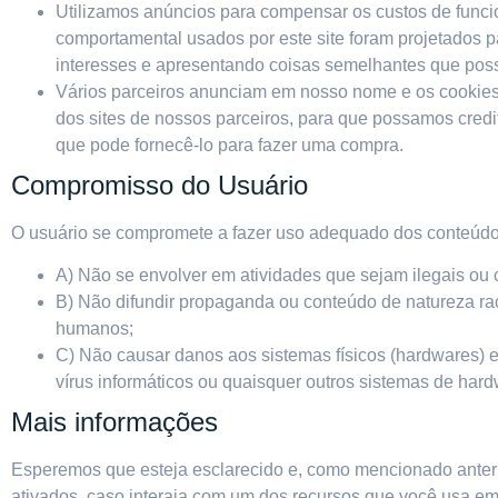
Utilizamos anúncios para compensar os custos de funcio
comportamental usados ​​por este site foram projetados
interesses e apresentando coisas semelhantes que poss
Vários parceiros anunciam em nosso nome e os cookies 
dos sites de nossos parceiros, para que possamos credi
que pode fornecê-lo para fazer uma compra.
Compromisso do Usuário
O usuário se compromete a fazer uso adequado dos conteúdos 
A) Não se envolver em atividades que sejam ilegais ou c
B) Não difundir propaganda ou conteúdo de natureza rac
humanos;
C) Não causar danos aos sistemas físicos (hardwares) e 
vírus informáticos ou quaisquer outros sistemas de ha
Mais informações
Esperemos que esteja esclarecido e, como mencionado anteri
ativados, caso interaja com um dos recursos que você usa em