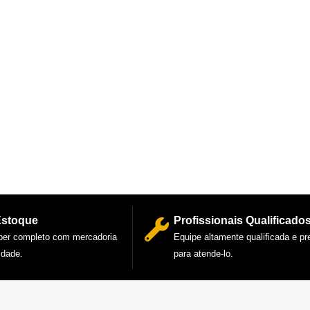
Estoque
Profissionais Qualificado
per completo com mercadoria
Equipe altamente qualificada e p
idade.
para atende-lo.