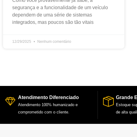
Como você provavelmente já sabe, a
segurança e a funcionalidade de um veículo
dependem de uma série de sistemas
integrados, mas poucos são tão vitais
12/29/2025
Nenhum comentário
Atendimento Diferenciado
Grande 
Atendimento 100% humanizado e
Estoque su
comprometido com o cliente.
de alta qual