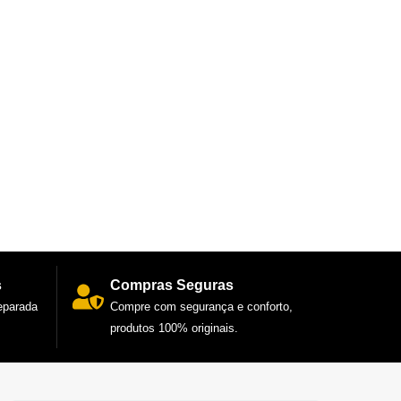
s
Compras Seguras
reparada
Compre com segurança e conforto,
produtos 100% originais.