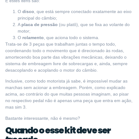
E estes itens são:
O
disco
, que está sempre conectado exatamente ao eixo
principal do câmbio;
A
placa de pressão
(ou platô), que se fixa ao volante do
motor;
O
rolamento
, que aciona todo o sistema.
Trata-se de 3 peças que trabalham juntas o tempo todo,
coordenando todo o movimento que é direcionado às rodas,
amortecendo boa parte das vibrações mecânicas, deixando o
sistema de embreagem livre de sobrecargas e, ainda, sempre
desacoplando e acoplando o motor do câmbio.
Inclusive, como todo motorista já sabe,
é impossível mudar as
marchas sem acionar a embreagem
. Porém, como explicado
acima, ao contrário do que muitas pessoas imaginam, ao pisar
no respectivo pedal não é apenas uma peça que entra em ação,
mas sim 3.
Bastante interessante, não é mesmo?
Quando o esse kit deve ser